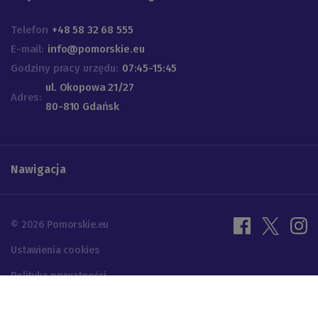
Telefon
+48 58 32 68 555
E-mail:
info@pomorskie.eu
Godziny pracy urzędu:
07:45-15:45
ul. Okopowa 21/27
Adres:
80-810 Gdańsk
Nawigacja
© 2026 Pomorskie.eu
Ustawienia cookies
Polityka prywatności
Projektowanie UX | Programowanie: ALFA BRAVO