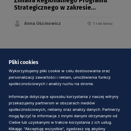
Zmiana Regionalnego Programu
Strategicznego w zakresie
mobilności i komunikacji przyjęta
Anna Uścinowicz
1 rok temu
Pliki cookies
Wykorzystujemy pliki cookie w celu dostosowania oraz
personalizacji zawartości i reklam, umożliwienia funkcji
społecznościowych i analizy ruchu na stronie.
Informacje dotyczące sposobu korzystania z naszej witryny
przekazujemy partnerom w obszarach mediów
społecznościowych, reklamy oraz analizy danych. Partnerzy
RPS MOBILNOŚĆ I KOMUNIKACJA
mogą łączyć te informacje z innymi danymi otrzymanymi od
Ciebie lub uzyskanymi w trakcie korzystania z ich usług.
Odstąpienie od przeprowadzenia
Klikając “Akceptuję wszystkie“, zgadzasz się abyśmy