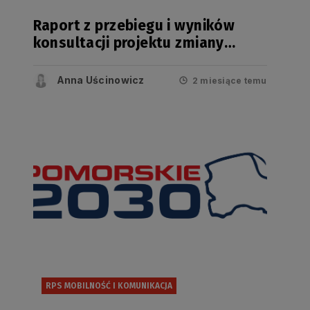
Raport z przebiegu i wyników
konsultacji projektu zmiany
Regionalnego Programu
Strategicznego w zakresie
Anna Uścinowicz
2 miesiące temu
mobilności i komunikacji
RPS MOBILNOŚĆ I KOMUNIKACJA