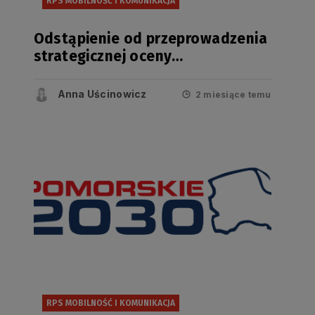
RPS MOBILNOŚĆ I KOMUNIKACJA
Odstąpienie od przeprowadzenia
strategicznej oceny
oddziaływania na środowisko
projektu zmiany RPS w zakresie
Anna Uścinowicz
2 miesiące temu
mobilności i komunikacji
RPS MOBILNOŚĆ I KOMUNIKACJA