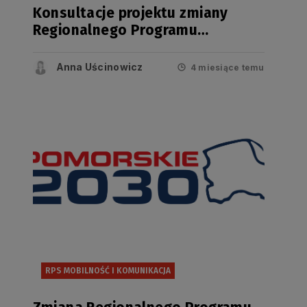
Konsultacje projektu zmiany
Regionalnego Programu
Strategicznego w zakresie
mobilności i komunikacji
Anna Uścinowicz
4 miesiące temu
RPS MOBILNOŚĆ I KOMUNIKACJA