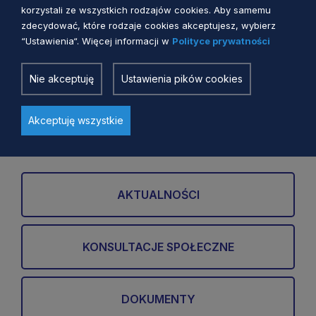
strategicznej oceny
korzystali ze wszystkich rodzajów cookies. Aby samemu
oddziaływania na środowisko
zdecydować, które rodzaje cookies akceptujesz, wybierz
projektu zmiany Regionalnego
“Ustawienia“. Więcej informacji w
Polityce prywatności
Anna Uścinowicz
1 rok temu
Programu Strategicznego w
zakresie mobilności i komunikacji
Nie akceptuję
Ustawienia pików cookies
Zobacz więcej
Akceptuję wszystkie
AKTUALNOŚCI
KONSULTACJE SPOŁECZNE
DOKUMENTY