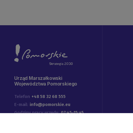
Urząd Marszałkowski
Województwa Pomorskiego
Telefon
+48 58 32 68 555
E-mail:
info@pomorskie.eu
Godziny pracy urzędu:
07:45-15:45
Adres:
ul. Okopowa 21/27
80-810 Gdańsk