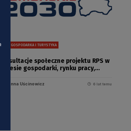
ą
RPS GOSPODARKA I TURYSTYKA
Konsultacje społeczne projektu RPS w
zakresie gospodarki, rynku pracy,
oferty turystycznej i czasu wolnego
Anna Uścinowicz
6 lat temu