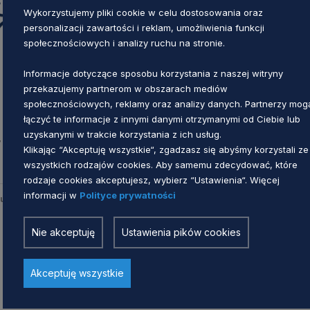
Wykorzystujemy pliki cookie w celu dostosowania oraz
personalizacji zawartości i reklam, umożliwienia funkcji
społecznościowych i analizy ruchu na stronie.
Informacje dotyczące sposobu korzystania z naszej witryny
przekazujemy partnerom w obszarach mediów
społecznościowych, reklamy oraz analizy danych. Partnerzy mog
RPS GOSPODARKA I TURYSTYKA
łączyć te informacje z innymi danymi otrzymanymi od Ciebie lub
uzyskanymi w trakcie korzystania z ich usług.
w
Raport z konsultacji RPS w zakresie
Klikając “Akceptuję wszystkie“, zgadzasz się abyśmy korzystali ze
gospodarki, rynku pracy, oferty
wszystkich rodzajów cookies. Aby samemu zdecydować, które
turystycznej i czasu wolnego
rodzaje cookies akceptujesz, wybierz “Ustawienia“. Więcej
informacji w
Polityce prywatności
Anna Uścinowicz
mu
5 lat temu
Nie akceptuję
Ustawienia pików cookies
Akceptuję wszystkie