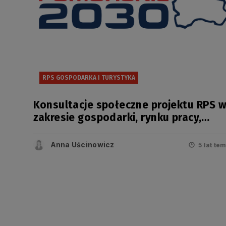
RPS GOSPODARKA I TURYSTYKA
Konsultacje społeczne projektu RPS 
zakresie gospodarki, rynku pracy,
oferty turystycznej i czasu wolnego w
ramach strategicznej oceny
Anna Uścinowicz
5 lat te
oddziaływania na środowisko