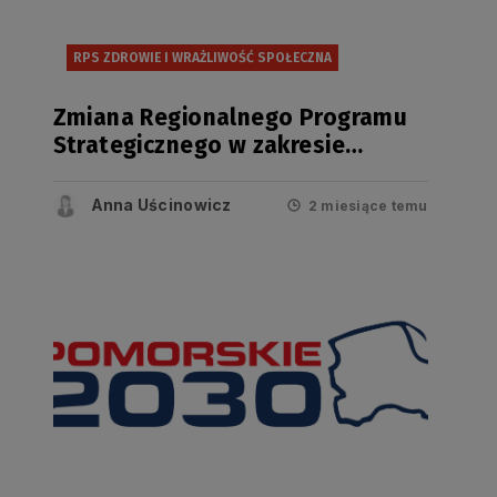
RPS ZDROWIE I WRAŻLIWOŚĆ SPOŁECZNA
Zmiana Regionalnego Programu
Strategicznego w zakresie
bezpieczeństwa zdrowotnego i
wrażliwości społecznej przyjęta
Anna Uścinowicz
2 miesiące temu