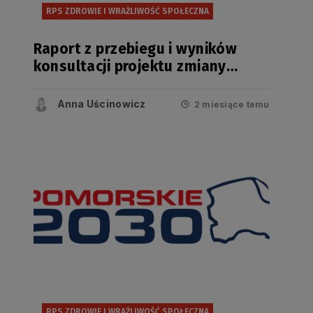
RPS ZDROWIE I WRAŻLIWOŚĆ SPOŁECZNA
Raport z przebiegu i wyników
konsultacji projektu zmiany
Regionalnego Programu
Strategicznego w zakresie
Anna Uścinowicz
2 miesiące temu
bezpieczeństwa zdrowotnego i
wrażliwości społecznej.
RPS ZDROWIE I WRAŻLIWOŚĆ SPOŁECZNA