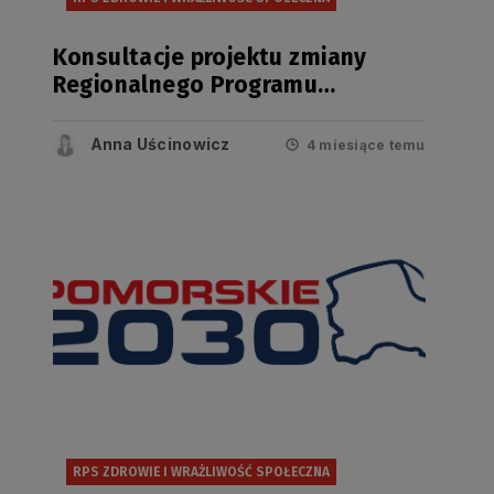
Konsultacje projektu zmiany
Regionalnego Programu
Strategicznego w zakresie
bezpieczeństwa zdrowotnego i
Anna Uścinowicz
4 miesiące temu
wrażliwości społecznej
RPS ZDROWIE I WRAŻLIWOŚĆ SPOŁECZNA