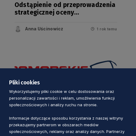
Odstąpienie od przeprowadzenia
strategicznej oceny
oddziaływania na środowisko
projektu zmiany Regionalnego
Anna Uścinowicz
1 rok temu
Programu Strategicznego w
zakresie bezpieczeństwa
zdrowotnego i wrażliwości
społecznej
Pliki cookies
Wykorzystujemy pliki cookie w celu dostosowania oraz
personalizacji zawartości i reklam, umożliwienia funkcji
społecznościowych i analizy ruchu na stronie.
Informacje dotyczące sposobu korzystania z naszej witryny
RPS ZDROWIE I WRAŻLIWOŚĆ SPOŁECZNA
przekazujemy partnerom w obszarach mediów
społecznościowych, reklamy oraz analizy danych. Partnerzy
Raport z przebiegu i wyników