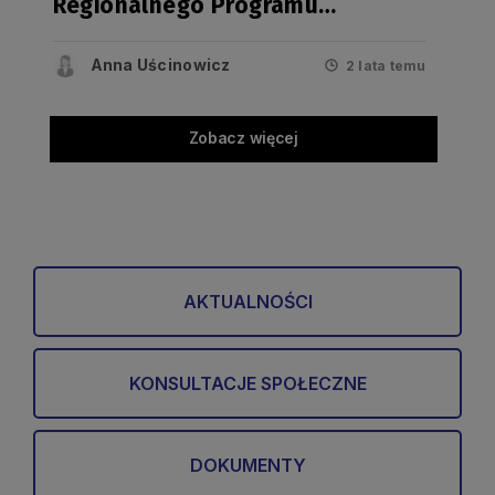
Regionalnego Programu
Strategicznego w zakresie
bezpieczeństwa zdrowotnego i
Anna Uścinowicz
2 lata temu
wrażliwości społecznej
Zobacz więcej
AKTUALNOŚCI
KONSULTACJE SPOŁECZNE
DOKUMENTY