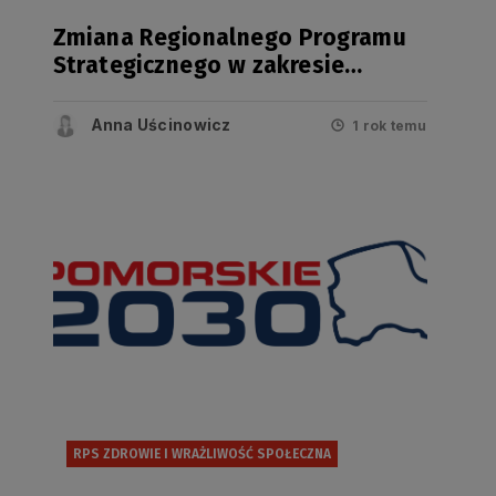
Zmiana Regionalnego Programu
Strategicznego w zakresie
bezpieczeństwa zdrowotnego i
wrażliwości społecznej przyjęta
Anna Uścinowicz
1 rok temu
RPS ZDROWIE I WRAŻLIWOŚĆ SPOŁECZNA