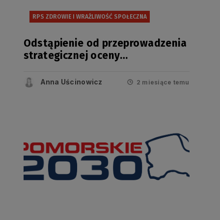
RPS ZDROWIE I WRAŻLIWOŚĆ SPOŁECZNA
Odstąpienie od przeprowadzenia
strategicznej oceny
oddziaływania na środowisko
projektu zmiany Regionalnego
Anna Uścinowicz
2 miesiące temu
Programu Strategicznego w
zakresie bezpieczeństwa
zdrowotnego i wrażliwości
społecznej.