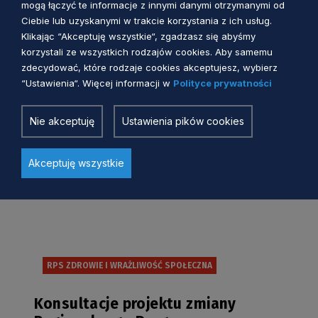
mogą łączyć te informacje z innymi danymi otrzymanymi od
konsultacji projektu zmiany
Ciebie lub uzyskanymi w trakcie korzystania z ich usług.
Regionalnego Programu
Klikając “Akceptuję wszystkie“, zgadzasz się abyśmy
Strategicznego w zakresie
korzystali ze wszystkich rodzajów cookies. Aby samemu
Anna Uścinowicz
1 rok temu
bezpieczeństwa zdrowotnego i
zdecydować, które rodzaje cookies akceptujesz, wybierz
“Ustawienia“. Więcej informacji w
Polityce prywatności
wrażliwości społecznej
Nie akceptuję
Ustawienia pików cookies
Akceptuję wszystkie
RPS ZDROWIE I WRAŻLIWOŚĆ SPOŁECZNA
Konsultacje projektu zmiany