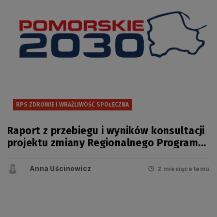
RPS ZDROWIE I WRAŻLIWOŚĆ SPOŁECZNA
Raport z przebiegu i wyników konsultacji
projektu zmiany Regionalnego Programu
Strategicznego w zakresie
bezpieczeństwa zdrowotnego i
Anna Uścinowicz
2 miesiące temu
wrażliwości społecznej.