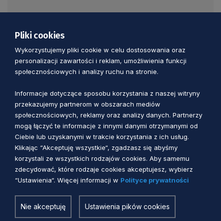
• Załącznik nr 1 do Raportu: Tabela uwag
Pliki cookies
zgłoszonych w ramach konsultacji.
Wykorzystujemy pliki cookie w celu dostosowania oraz
personalizacji zawartości i reklam, umożliwienia funkcji
społecznościowych i analizy ruchu na stronie.
Informacje dotyczące sposobu korzystania z naszej witryny
• Załącznik nr 2 do Raportu: Ogłoszenie
przekazujemy partnerom w obszarach mediów
prasowe o konsultacjach.
społecznościowych, reklamy oraz analizy danych. Partnerzy
mogą łączyć te informacje z innymi danymi otrzymanymi od
Ciebie lub uzyskanymi w trakcie korzystania z ich usług.
Klikając “Akceptuję wszystkie“, zgadzasz się abyśmy
korzystali ze wszystkich rodzajów cookies. Aby samemu
zdecydować, które rodzaje cookies akceptujesz, wybierz
“Ustawienia“. Więcej informacji w
Polityce prywatności
Zobacz również
Nie akceptuję
Ustawienia pików cookies