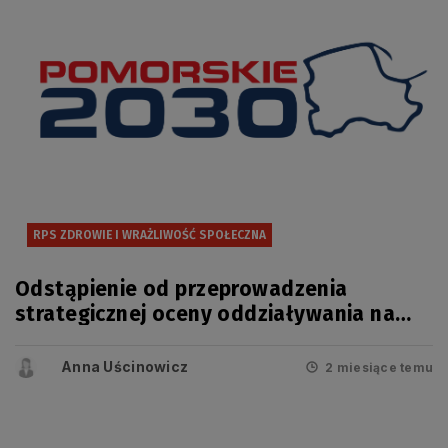
RPS ZDROWIE I WRAŻLIWOŚĆ SPOŁECZNA
Odstąpienie od przeprowadzenia
strategicznej oceny oddziaływania na
środowisko projektu zmiany
Regionalnego Programu Strategicznego
Anna Uścinowicz
2 miesiące temu
w zakresie bezpieczeństwa zdrowotnego
i wrażliwości społecznej.