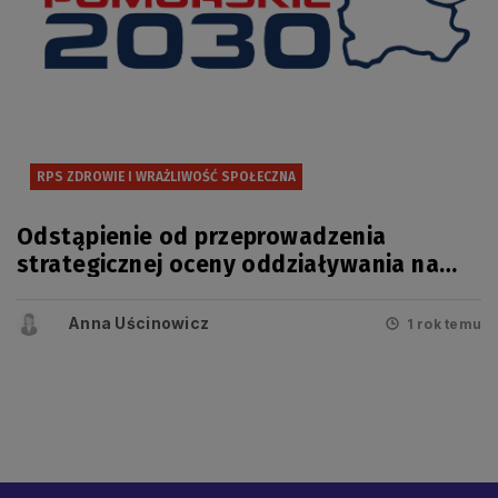
RPS ZDROWIE I WRAŻLIWOŚĆ SPOŁECZNA
Odstąpienie od przeprowadzenia
strategicznej oceny oddziaływania na
środowisko projektu zmiany
Regionalnego Programu Strategicznego
Anna Uścinowicz
1 rok temu
w zakresie bezpieczeństwa zdrowotnego
i wrażliwości społecznej