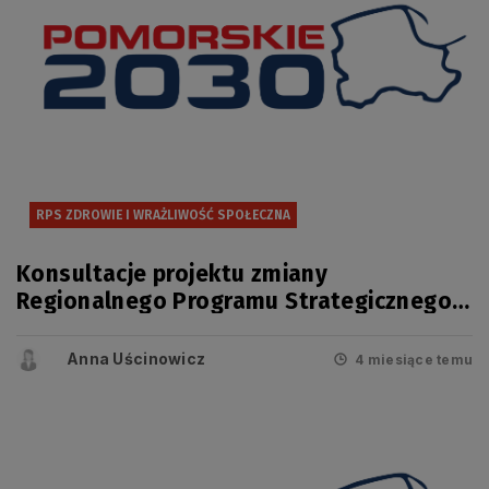
RPS ZDROWIE I WRAŻLIWOŚĆ SPOŁECZNA
Konsultacje projektu zmiany
Regionalnego Programu Strategicznego
w zakresie bezpieczeństwa zdrowotnego
i wrażliwości społecznej
Anna Uścinowicz
4 miesiące temu