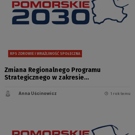
RPS ZDROWIE I WRAŻLIWOŚĆ SPOŁECZNA
Zmiana Regionalnego Programu
Strategicznego w zakresie
bezpieczeństwa zdrowotnego i
wrażliwości społecznej przyjęta
Anna Uścinowicz
1 rok temu