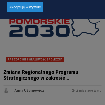
Akceptuję wszystkie
RPS ZDROWIE I WRAŻLIWOŚĆ SPOŁECZNA
Zmiana Regionalnego Programu
Strategicznego w zakresie
bezpieczeństwa zdrowotnego i
wrażliwości społecznej przyjęta
Anna Uścinowicz
2 miesiące temu